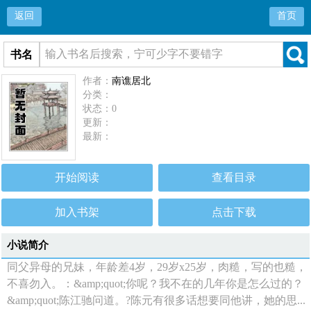
返回
首页
书名
作者：
南谯居北
分类：
状态：0
更新：
最新：
开始阅读
查看目录
加入书架
点击下载
小说简介
同父异母的兄妹，年龄差4岁，29岁x25岁，肉糙，写的也糙，
不喜勿入。：&amp;quot;你呢？我不在的几年你是怎么过的？
&amp;quot;陈江驰问道。?陈元有很多话想要同他讲，她的思...