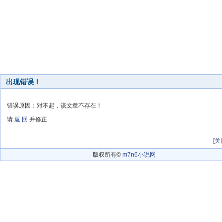
出现错误！
错误原因：对不起，该文章不存在！
请
返 回
并修正
[
关
版权所有©
m7n6小说网